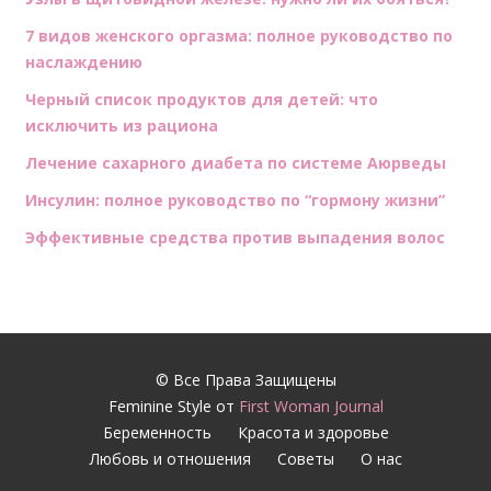
7 видов женского оргазма: полное руководство по
наслаждению
Черный список продуктов для детей: что
исключить из рациона
Лечение сахарного диабета по системе Аюрведы
Инсулин: полное руководство по “гормону жизни”
Эффективные средства против выпадения волос
© Все Права Защищены
Feminine Style от
First Woman Journal
Беременность
Красота и здоровье
Любовь и отношения
Советы
О нас