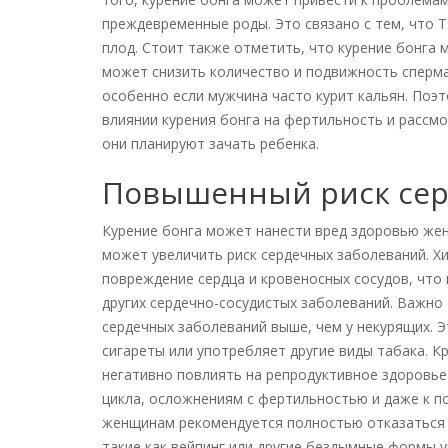
преждевременные роды. Это связано с тем, что 
плод. Стоит также отметить, что курение бонга
может снизить количество и подвижность сперма
особенно если мужчина часто курит кальян. Поэ
влиянии курения бонга на фертильность и рассм
они планируют зачать ребенка.
Повышенный риск сер
Курение бонга может нанести вред здоровью же
может увеличить риск сердечных заболеваний. Х
повреждение сердца и кровеносных сосудов, что 
других сердечно-сосудистых заболеваний. Важно 
сердечных заболеваний выше, чем у некурящих. Э
сигареты или употребляет другие виды табака. К
негативно повлиять на репродуктивное здоровь
цикла, осложнениям с фертильностью и даже к п
женщинам рекомендуется полностью отказаться 
такие как вейпинг или другие бездымные формы 