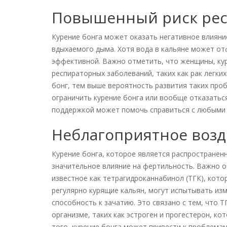
Повышенный риск рес
Курение бонга может оказать негативное влияни
вдыхаемого дыма. Хотя вода в кальяне может от
эффективной. Важно отметить, что женщины, ку
респираторных заболеваний, таких как рак легких
бонг, тем выше вероятность развития таких про
ограничить курение бонга или вообще отказаться
поддержкой может помочь справиться с любыми 
Неблагоприятное возд
Курение бонга, которое является распростране
значительное влияние на фертильность. Важно о
известное как тетрагидроканнабинол (ТГК), кот
регулярно курящие кальян, могут испытывать изм
способность к зачатию. Это связано с тем, что 
организме, таких как эстроген и прогестерон, 
того, курение бонга может привести к проблемам