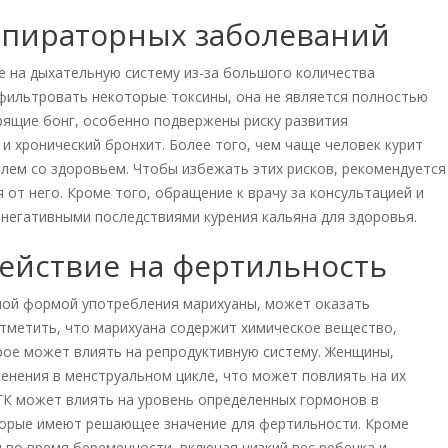
пираторных заболеваний
е на дыхательную систему из-за большого количества
фильтровать некоторые токсины, она не является полностью
рящие бонг, особенно подвержены риску развития
 и хронический бронхит. Более того, чем чаще человек курит
блем со здоровьем. Чтобы избежать этих рисков, рекомендуется
 от него. Кроме того, обращение к врачу за консультацией и
негативными последствиями курения кальяна для здоровья.
ействие на фертильность
нной формой употребления марихуаны, может оказать
тметить, что марихуана содержит химическое вещество,
орое может влиять на репродуктивную систему. Женщины,
енения в менструальном цикле, что может повлиять на их
ТГК может влиять на уровень определенных гормонов в
которые имеют решающее значение для фертильности. Кроме
 во время беременности, включая низкий вес ребенка и