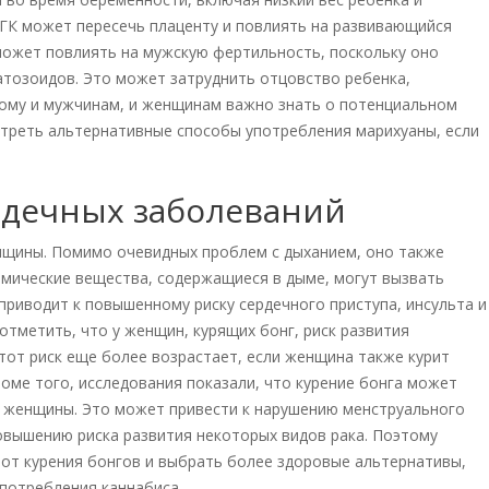
ТГК может пересечь плаценту и повлиять на развивающийся
 может повлиять на мужскую фертильность, поскольку оно
тозоидов. Это может затруднить отцовство ребенка,
тому и мужчинам, и женщинам важно знать о потенциальном
отреть альтернативные способы употребления марихуаны, если
дечных заболеваний
нщины. Помимо очевидных проблем с дыханием, оно также
имические вещества, содержащиеся в дыме, могут вызвать
приводит к повышенному риску сердечного приступа, инсульта и
отметить, что у женщин, курящих бонг, риск развития
тот риск еще более возрастает, если женщина также курит
роме того, исследования показали, что курение бонга может
е женщины. Это может привести к нарушению менструального
овышению риска развития некоторых видов рака. Поэтому
от курения бонгов и выбрать более здоровые альтернативы,
употребления каннабиса.