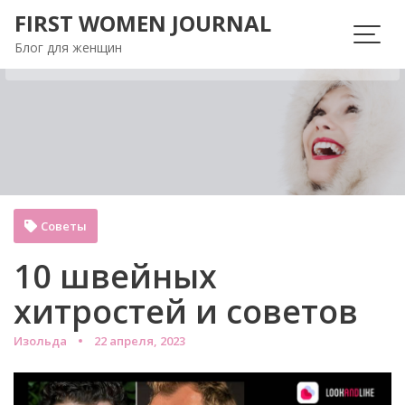
Перейти
FIRST WOMEN JOURNAL
к
Блог для женщин
содержимому
Советы
10 швейных
хитростей и советов
Изольда
22 апреля, 2023