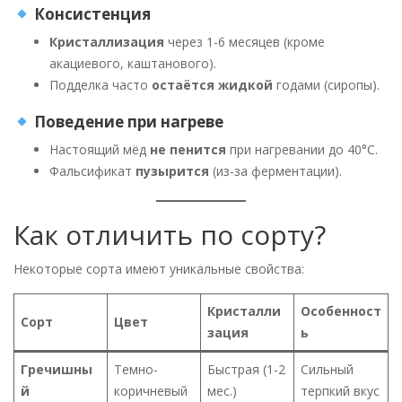
Консистенция
Кристаллизация
через 1-6 месяцев (кроме
акациевого, каштанового).
Подделка часто
остаётся жидкой
годами (сиропы).
Поведение при нагреве
Настоящий мёд
не пенится
при нагревании до 40°C.
Фальсификат
пузырится
(из-за ферментации).
Как отличить по сорту?
Некоторые сорта имеют уникальные свойства:
Кристалли
Особенност
Сорт
Цвет
зация
ь
Гречишны
Темно-
Быстрая (1-2
Сильный
й
коричневый
мес.)
терпкий вкус