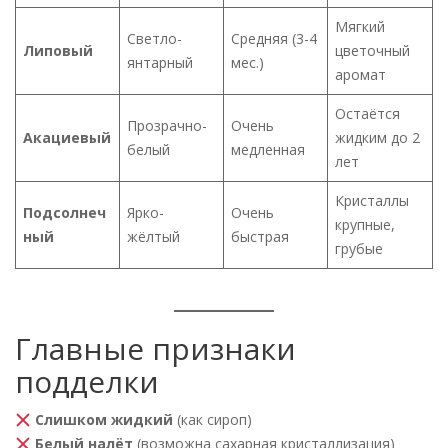
Мягкий
Светло-
Средняя (3-4
Липовый
цветочный
янтарный
мес.)
аромат
Остаётся
Прозрачно-
Очень
Акациевый
жидким до 2
белый
медленная
лет
Кристаллы
Подсолнеч
Ярко-
Очень
крупные,
ный
жёлтый
быстрая
грубые
Главные признаки
подделки
Слишком жидкий
(как сироп)
Белый налёт
(возможна сахарная кристаллизация)