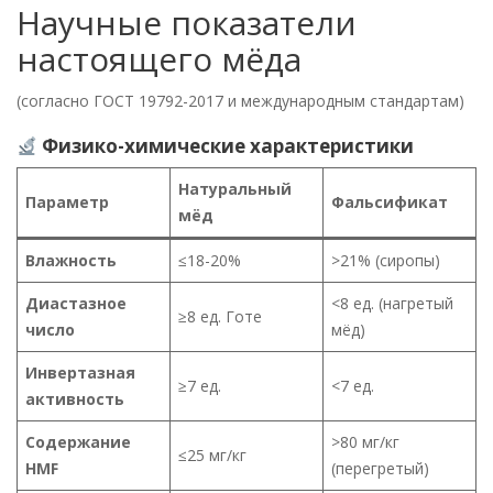
Научные показатели
настоящего мёда
(согласно ГОСТ 19792-2017 и международным стандартам)
Физико-химические характеристики
Натуральный
Параметр
Фальсификат
мёд
Влажность
≤18-20%
>21% (сиропы)
Диастазное
<8 ед. (нагретый
≥8 ед. Готе
число
мёд)
Инвертазная
≥7 ед.
<7 ед.
активность
Содержание
>80 мг/кг
≤25 мг/кг
HMF
(перегретый)