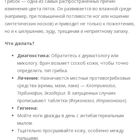
Грибок — одна из самых распространенных причин
изменения цвета пяток. Он развивается во влажной среде
(например, при повышенной потливости ног или ношении
синтетических носков) и приводит не только к пожелтению,
но и к шелушению, зуду, трещинам и неприятному запаху.
Что делать?
Диагностика:
Обратитесь к дерматологу или
микологу. Врач возьмет соскоб кожи, чтобы точно
определить тип грибка.
Лечение:
Назначаются местные противогрибковые
средства (кремы, мази, лаки) —
Клотримазол,
Тербинафин, Экзодерил
. В запущенных случаях
прописывают таблетки (
Флуконазол, Итраконазол
).
Гигиена:
Мойте ноги дважды в день с антибактериальным
мылом.
Тщательно просушивайте кожу, особенно между
пальцами.