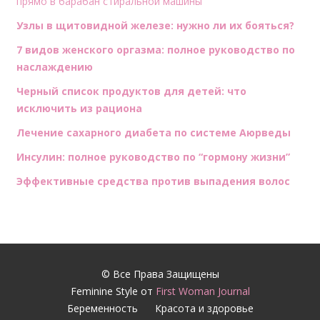
прямо в барабан стиральной машины
Узлы в щитовидной железе: нужно ли их бояться?
7 видов женского оргазма: полное руководство по
наслаждению
Черный список продуктов для детей: что
исключить из рациона
Лечение сахарного диабета по системе Аюрведы
Инсулин: полное руководство по “гормону жизни”
Эффективные средства против выпадения волос
© Все Права Защищены
Feminine Style от
First Woman Journal
Беременность
Красота и здоровье