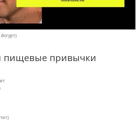
 йогурт)
 и пищевые привычки
тит
)
тит)