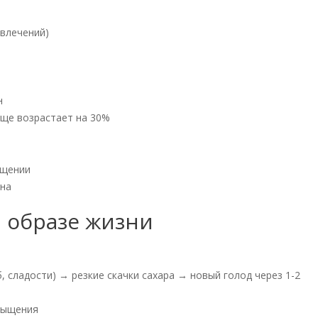
твлечений)
н
ище возрастает на 30%
ещении
ина
и образе жизни
, сладости) → резкие скачки сахара → новый голод через 1-2
сыщения