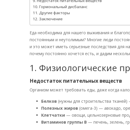
Недостаток питательных веществ
Гормональный дисбаланс
Другие факторы
Заключение
Еда необходима для нашего выживания и благопо
постоянным и неутолимым? Многие люди постоянн
и это может иметь серьезные последствия для н
почему постоянно хочется есть, и дадим нескольк
1. Физиологические п
Недостаток питательных веществ
Организм может требовать еды, даже когда калор
Белков
(нужны для строительства тканей) 
Полезных жиров
(омега-3) — авокадо, ор
Клетчатки
— овощи, цельнозерновые про
Витаминов группы B
— печень, зелень, г