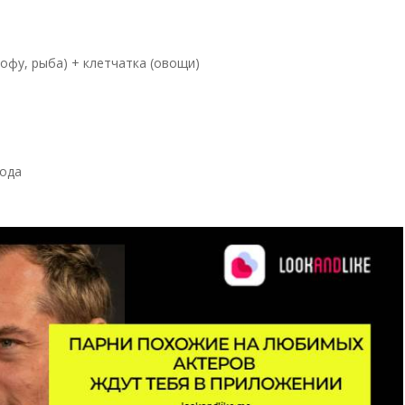
тофу, рыба) + клетчатка (овощи)
лода