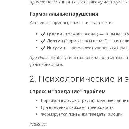
Пример
: Постоянная тяга к сладкому часто указы
Гормональные нарушения
Ключевые гормоны, влияющие на аппетит:
Грелин
(“гормон голода”) — повышается
Лептин
(“гормон насыщения”) — сигнали
Инсулин
— регулирует уровень сахара в
При сбоях
: Диабет, гипотиреоз или поликистоз я
у эндокринолога.
2. Психологические и
Стресс и “заедание” проблем
Кортизол (гормон стресса) повышает аппет
Еда временно снижает тревожность
Формируется привычка “заедать” эмоции
Решение
: