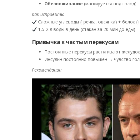
Обезвоживание
(маскируется под голод)
Как исправить
:
Сложные углеводы (гречка, овсянка) + белок (
1,5-2 л воды в день (стакан за 20 мин до еды)
Привычка к частым перекусам
Постоянные перекусы растягивают желудок
Инсулин постоянно повышен → чувство го
Рекомендации
: