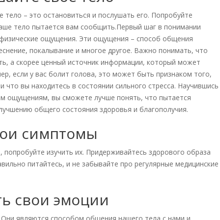
е тело – это остановиться и послушать его. Попробуйте
ваше тело пытается вам сообщить.Первый шаг в понимании
 физические ощущения. Эти ощущения – способ общения
теснение, покалывание и многое другое. Важно понимать, что
ть, а скорее ценный источник информации, который может
р, если у вас болит голова, это может быть признаком того,
и что вы находитесь в состоянии сильного стресса. Научившись
им ощущениям, вы сможете лучше понять, что пытается
улучшению общего состояния здоровья и благополучия.
вои симптомы
, попробуйте изучить их. Придерживайтесь здорового образа
авильно питайтесь, и не забывайте про регулярные медицинские
ть свои эмоции
 Они являются способом общения нашего тела с нами и