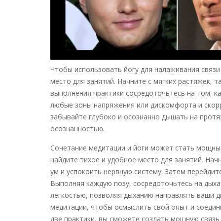
Чтобы использовать йогу для налаживания связи 
место для занятий. Начните с мягких растяжек, т
выполнения практики сосредоточьтесь на том, к
любые зоны напряжения или дискомфорта и скор
забывайте глубоко и осознанно дышать на протяж
осознанностью.
Сочетание медитации и йоги может стать мощным
найдите тихое и удобное место для занятий. Нач
ум и успокоить нервную систему. Затем перейдите
Выполняя каждую позу, сосредоточьтесь на дыхан
легкостью, позволяя дыханию направлять ваши д
медитации, чтобы осмыслить свой опыт и соедин
две практики, вы сможете создать мощную связь 