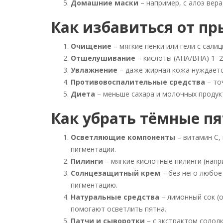
Домашние маски
– например, с алоэ вер
Как избавиться от п
Очищение
– мягкие пенки или гели с сал
Отшелушивание
– кислоты (AHA/BHA) 1–2
Увлажнение
– даже жирная кожа нуждаетс
Противовоспалительные средства
– то
Диета
– меньше сахара и молочных продук
Как убрать тёмные п
Осветляющие компоненты
– витамин С,
пигментации.
Пилинги
– мягкие кислотные пилинги (напр
Солнцезащитный крем
– без него любое
пигментацию.
Натуральные средства
– лимонный сок (о
помогают осветлить пятна.
Патчи и сыворотки
– с экстрактом солод