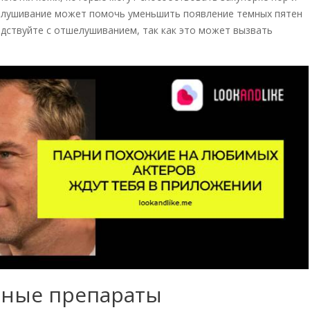
елушивание может помочь уменьшить появление темных пятен
рдствуйте с отшелушиванием, так как это может вызвать
дные препараты