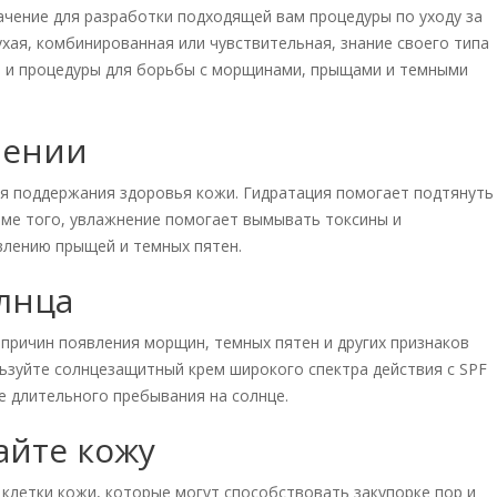
чение для разработки подходящей вам процедуры по уходу за
ухая, комбинированная или чувствительная, знание своего типа
 и процедуры для борьбы с морщинами, прыщами и темными
нении
я поддержания здоровья кожи. Гидратация помогает подтянуть
оме того, увлажнение помогает вымывать токсины и
влению прыщей и темных пятен.
лнца
 причин появления морщин, темных пятен и других признаков
льзуйте солнцезащитный крем широкого спектра действия с SPF
е длительного пребывания на солнце.
айте кожу
летки кожи, которые могут способствовать закупорке пор и