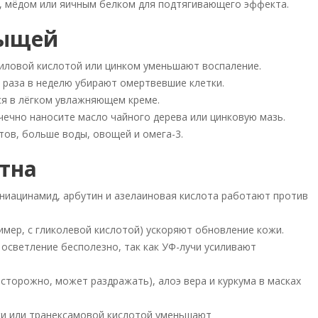
а, мёдом или яичным белком для подтягивающего эффекта.
рыщей
ициловой кислотой или цинком уменьшают воспаление.
 раза в неделю убирают омертвевшие клетки.
я в лёгком увлажняющем креме.
чечно наносите масло чайного дерева или цинковую мазь.
тов, больше воды, овощей и омега-3.
ятна
 ниацинамид, арбутин и азелаиновая кислота работают против
имер, с гликолевой кислотой) ускоряют обновление кожи.
 осветление бесполезно, так как УФ-лучи усиливают
сторожно, может раздражать), алоэ вера и куркума в масках
ки или транексамовой кислотой уменьшают