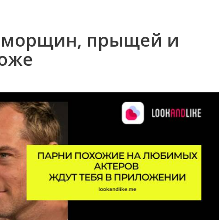
т морщин, прыщей и
коже