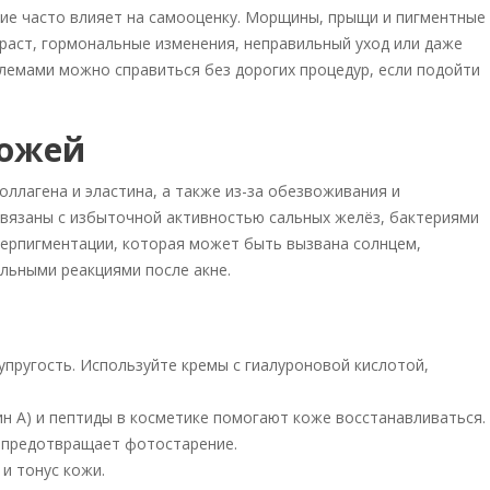
яние часто влияет на самооценку. Морщины, прыщи и пигментные
зраст, гормональные изменения, неправильный уход или даже
блемами можно справиться без дорогих процедур, если подойти
кожей
ллагена и эластина, а также из-за обезвоживания и
вязаны с избыточной активностью сальных желёз, бактериями
иперпигментации, которая может быть вызвана солнцем,
льными реакциями после акне.
упругость. Используйте кремы с гиалуроновой кислотой,
н А) и пептиды в косметике помогают коже восстанавливаться.
 предотвращает фотостарение.
и тонус кожи.