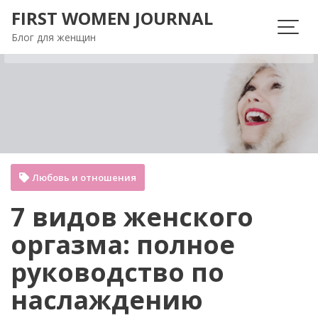
Перейти
FIRST WOMEN JOURNAL
к
Блог для женщин
содержимому
Любовь и отношения
7 видов женского
оргазма: полное
руководство по
наслаждению