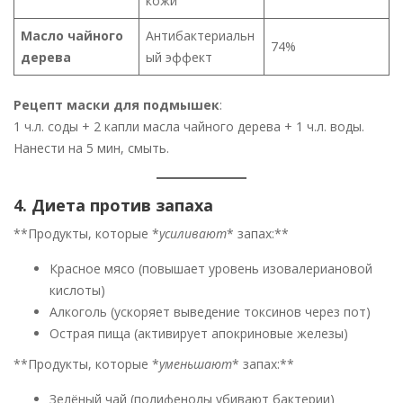
кожи
Масло чайного
Антибактериальн
74%
дерева
ый эффект
Рецепт маски для подмышек
:
1 ч.л. соды + 2 капли масла чайного дерева + 1 ч.л. воды.
Нанести на 5 мин, смыть.
4. Диета против запаха
**Продукты, которые *
усиливают
* запах:**
Красное мясо (повышает уровень изовалериановой
кислоты)
Алкоголь (ускоряет выведение токсинов через пот)
Острая пища (активирует апокриновые железы)
**Продукты, которые *
уменьшают
* запах:**
Зелёный чай (полифенолы убивают бактерии)