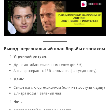
Вывод: персональный план борьбы с запахом
Утренний ритуал
:
Душ с антибактериальным гелем (pH 5.5).
Антиперспирант с 15% алюминия (на сухую кожу).
День
:
Салфетки с хлоргексидином (если нет доступа к душу).
2 литра воды + зеленый чай.
Ночь
:
Маска с содой (1-2 раза в неделю).