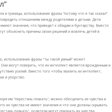
л”
а и границы, использование фразы “потому что я так сказал”
 повредить отношениям между родителями и детьми. Дети
е имеют значения, что приведет к обидам и бунтарству. Вместо
гут объяснить причины своих решений и вовлечь детей в
но, использование фразы “ты такой умный” может
Они могут поверить, что их интеллект является врожденным и
сутствию усилий. Вместо того чтобы хвалить их интеллект,
ие и упорство.
воря им “перестань плакать”, можно обесценить их чувства и
что их чувства не имеют значения и что они должны скрывать
естань плакать”, родители могут признать их чувства,