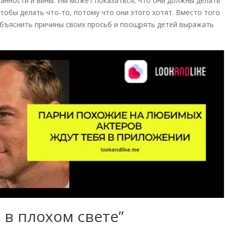
занности и вины. Им может показаться, что они должны делать
чтобы делать что-то, потому что они этого хотят. Вместо того
объяснить причины своих просьб и поощрять детей выражать
в плохом свете”