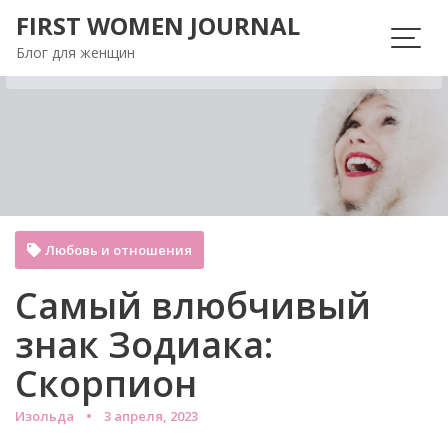
Перейти
FIRST WOMEN JOURNAL
к
Блог для женщин
содержимому
Любовь и отношения
Самый влюбчивый
знак Зодиака:
Скорпион
Изольда
3 апреля, 2023