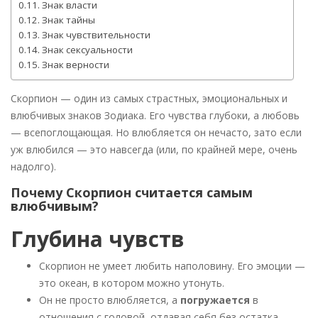
Знак власти
Знак тайны
Знак чувствительности
Знак сексуальности
Знак верности
Скорпион — один из самых страстных, эмоциональных и
влюбчивых знаков Зодиака. Его чувства глубоки, а любовь
— всепоглощающая. Но влюбляется он нечасто, зато если
уж влюбился — это навсегда (или, по крайней мере, очень
надолго).
Почему Скорпион считается самым
влюбчивым?
Глубина чувств
Скорпион не умеет любить наполовину. Его эмоции —
это океан, в котором можно утонуть.
Он не просто влюбляется, а
погружается
в
отношения с головой, отдавая себя без остатка.