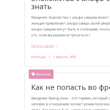
знать
Введение Знакомство с альфа-самцом может 
женщин привлекают альфа-самцы своей увере
альфа-самцом могут быть и сложными, поско
это, если вы решили встречаться с
Читать далее
Изольда
1 апреля, 2023
Женское
Как не попасть во ф
Введение Френд зона – это термин, который о
человек в отношениях желает романтических 
друга. Это может быть невероятно неприятны