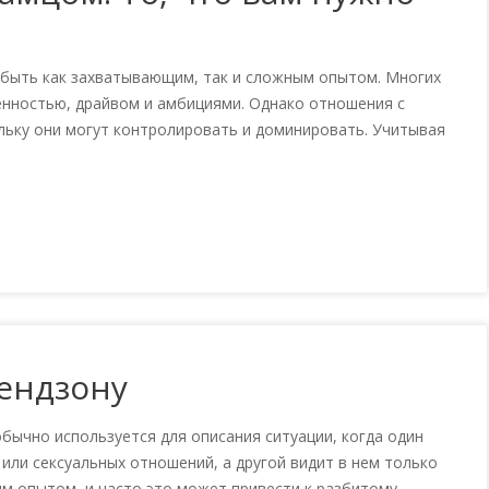
быть как захватывающим, так и сложным опытом. Многих
нностью, драйвом и амбициями. Однако отношения с
льку они могут контролировать и доминировать. Учитывая
рендзону
бычно используется для описания ситуации, когда один
или сексуальных отношений, а другой видит в нем только
м опытом, и часто это может привести к разбитому