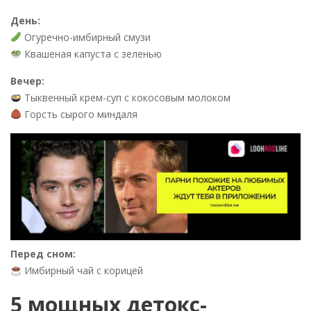
День:
Огуречно-имбирный смузи
Квашеная капуста с зеленью
Вечер:
Тыквенный крем-суп с кокосовым молоком
Горсть сырого миндаля
Перед сном:
Имбирный чай с корицей
5 мощных детокс-