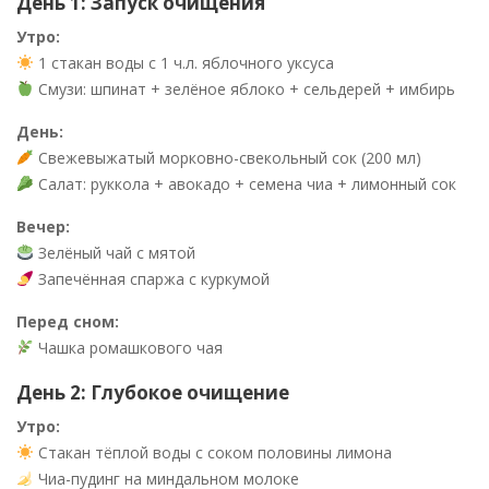
День 1: Запуск очищения
Утро:
1 стакан воды с 1 ч.л. яблочного уксуса
Смузи: шпинат + зелёное яблоко + сельдерей + имбирь
День:
Свежевыжатый морковно-свекольный сок (200 мл)
Салат: руккола + авокадо + семена чиа + лимонный сок
Вечер:
Зелёный чай с мятой
Запечённая спаржа с куркумой
Перед сном:
Чашка ромашкового чая
День 2: Глубокое очищение
Утро:
Стакан тёплой воды с соком половины лимона
Чиа-пудинг на миндальном молоке