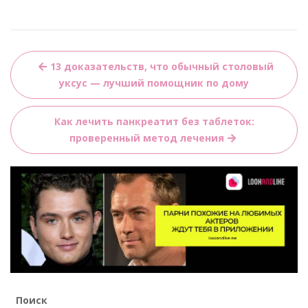
Навигация
13 доказательств, что обычный столовый
по
уксус — лучший помощник по дому
записям
Как лечить панкреатит без таблеток:
проверенный метод лечения
Поиск