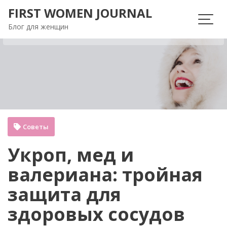
Перейти
FIRST WOMEN JOURNAL
к
Блог для женщин
содержимому
Советы
Укроп, мед и
валериана: тройная
защита для
здоровых сосудов