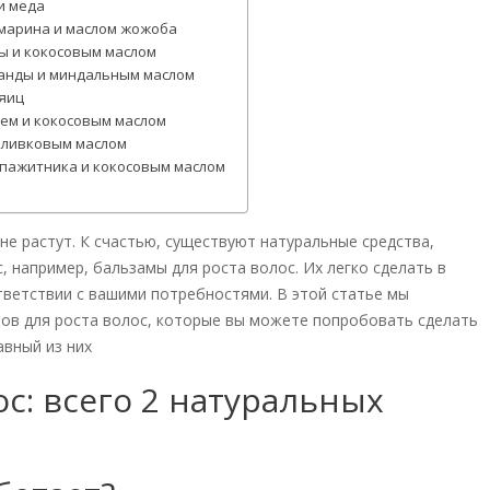
 и меда
озмарина и маслом жожоба
ты и кокосовым маслом
аванды и миндальным маслом
 яиц
аем и кокосовым маслом
 оливковым маслом
и пажитника и кокосовым маслом
е растут. К счастью, существуют натуральные средства,
 например, бальзамы для роста волос. Их легко сделать в
тветствии с вашими потребностями. В этой статье мы
ов для роста волос, которые вы можете попробовать сделать
авный из них
ос: всего 2 натуральных