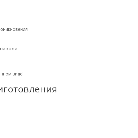
роникновения
лои кожи
нном виде!
иготовления