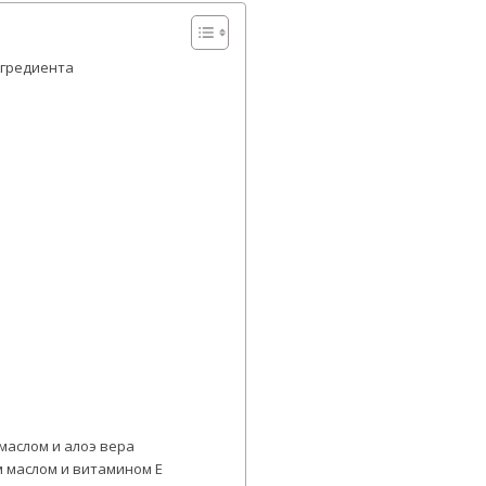
нгредиента
 маслом и алоэ вера
м маслом и витамином Е