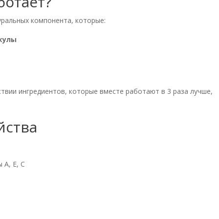
ботает?
уральных компонента, которые:
кулы
твии ингредиентов, которые вместе работают в 3 раза лучше,
йства
A, E, C