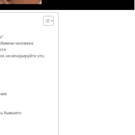
а?
любимом человеке
сте
я, не игнорируйте это.
ения
ть бывшего